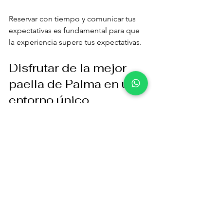
Reservar con tiempo y comunicar tus 
expectativas es fundamental para que 
la experiencia supere tus expectativas.
Disfrutar de la mejor 
paella de Palma en un 
entorno único
Si buscas la 
mejor paella de Palma
 para 
un evento privado, la combinación de 
producto fresco, cocina en directo y un 
entorno exclusivo es insuperable. La 
paella no es solo un plato, es un 
momento para compartir, aprender y 
celebrar.